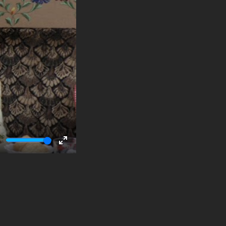
ute
Enter
fullscreen