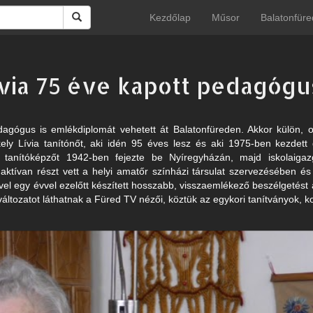
Kezdőlap
Műsor
Balatonfüre
via 75 éve kapott pedagógu
gógus is emlékdiplomát vehetett át Balatonfüreden. Akkor külön, o
ely Lívia tanítónőt, aki idén 95 éves lesz és aki 1975-ben kezdett
A tanítóképzőt 1942-ben fejezte be Nyíregyházán, majd iskolaigazga
 aktívan részt vett a helyi amatőr színházi társulat szervezésében é
el egy évvel ezelőtt készített hosszabb, visszaemlékező beszélgetést
változatot láthatnak a Füred TV nézői, köztük az egykori tanítványok, k