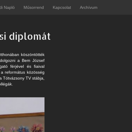
di Napló
Műsorrend
Kapcsolat
Archívum
si diplomát
tthonában köszöntötték
 dolgozni a Bem József
tó férjével és fiaival
s a református közösség
 a Tótvázsony TV stábja,
ollégák.