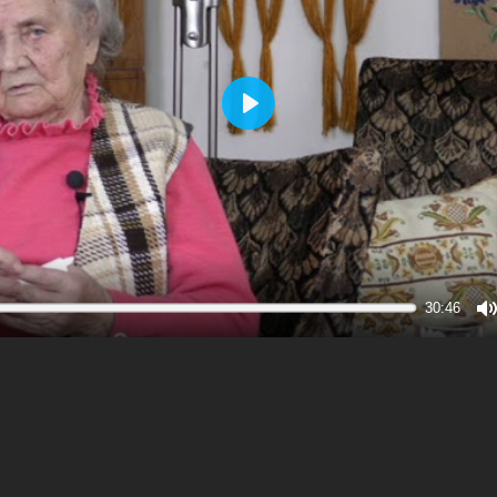
Play
30:46
M