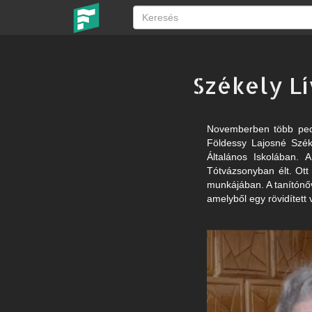
Székely Lí
Novemberben több peda
Földessy Lajosné Szék
Általános Iskolában. 
Tótvázsonyban élt. Ott
munkájában. A tanítónőv
amelyből egy rövidített 