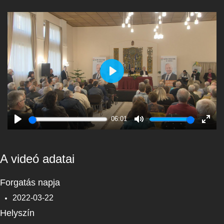
Play
06:01
Play
Mute
Enter
fulls
A videó adatai
Forgatás napja
2022-03-22
Helyszín