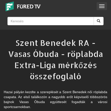
Toggl
navig
Szent Benedek RA -
Vasas Óbuda - röplabda
Extra-Liga mérkőzés
összefoglaló
Hazai pályán kezdte a szereplését a Szent Benedek női röplabda
csapata. Az első találkozón a nagyobb erőt képviselő többszörös
bajnok Vasas Óbuda együttesét fogadták a városi
sportcsarnokban.