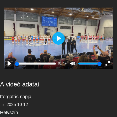
Play
01:47
Play
Mute
Enter
fulls
A videó adatai
Forgatás napja
2025-10-12
Helyszín