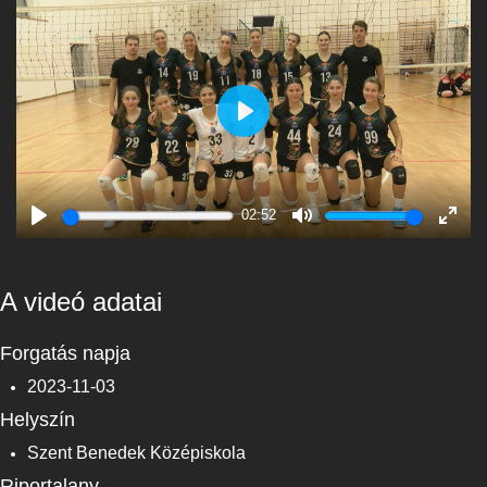
Play
02:52
Play
Mute
Enter
fulls
A videó adatai
Forgatás napja
2023-11-03
Helyszín
Szent Benedek Középiskola
Riportalany