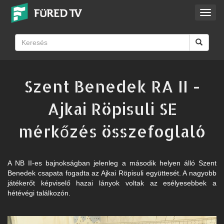
Toggl
navig
Szent Benedek RA II -
Ajkai Röpisuli SE
mérkőzés összefoglaló
A NB II-es bajnokságban jelenleg a második helyen álló Szent
Benedek csapata fogadta az Ajkai Röpisuli együttesét. A nagyobb
játékerőt képviselő hazai lányok voltak az esélyesebbek a
hétévégi találkozón.