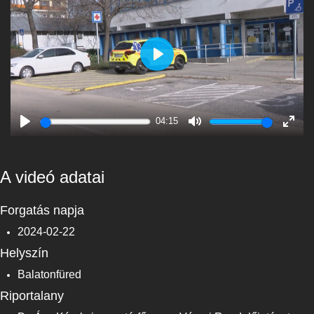
Play
04:15
Play
Mute
Enter
fulls
A videó adatai
Forgatás napja
2024-02-22
Helyszín
Balatonfüred
Riportalany