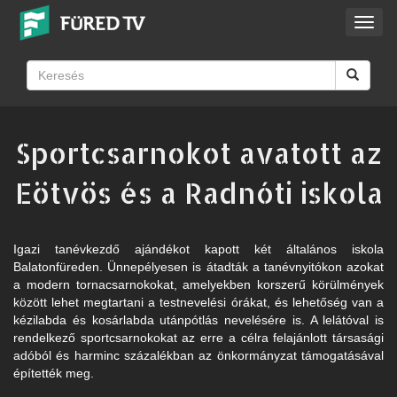
Toggl
navig
Sportcsarnokot avatott az
Eötvös és a Radnóti iskola
Igazi tanévkezdő ajándékot kapott két általános iskola
Balatonfüreden. Ünnepélyesen is átadták a tanévnyitókon azokat
a modern tornacsarnokokat, amelyekben korszerű körülmények
között lehet megtartani a testnevelési órákat, és lehetőség van a
kézilabda és kosárlabda utánpótlás nevelésére is. A lelátóval is
rendelkező sportcsarnokokat az erre a célra felajánlott társasági
adóból és harminc százalékban az önkormányzat támogatásával
építették meg.