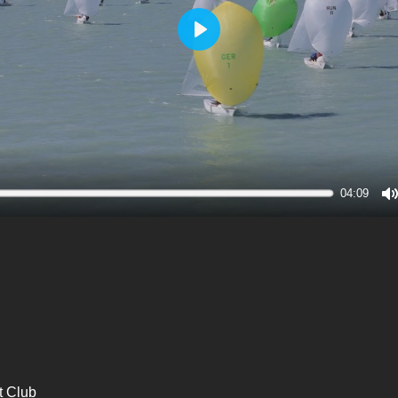
Play
04:09
M
t Club