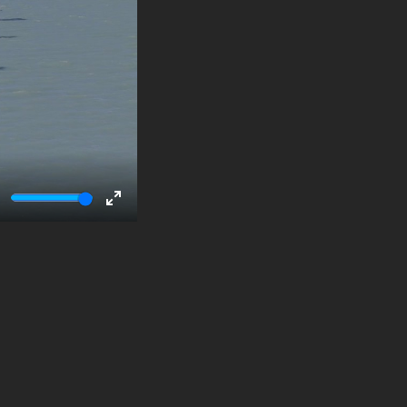
ute
Enter
fullscreen