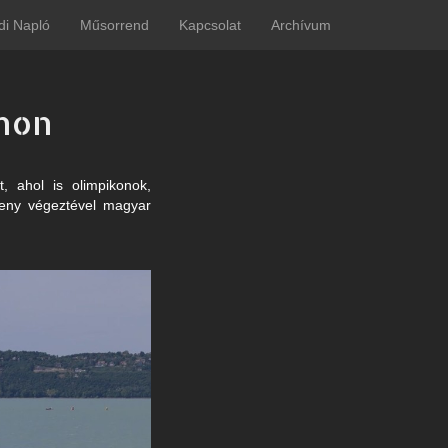
di Napló
Műsorrend
Kapcsolat
Archívum
onon
, ahol is olimpikonok,
seny végeztével magyar