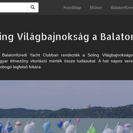
Kezdőlap
Műsor
Balatonfüre
ing Világbajnokság a Balat
Balatonfüredi Yacht Clubban rendezték a Soling Világbajnokságot
gyar élmezőny vitorlázói mérték össze tudásukat. A hat napos ver
dobogó legfelső fokára.