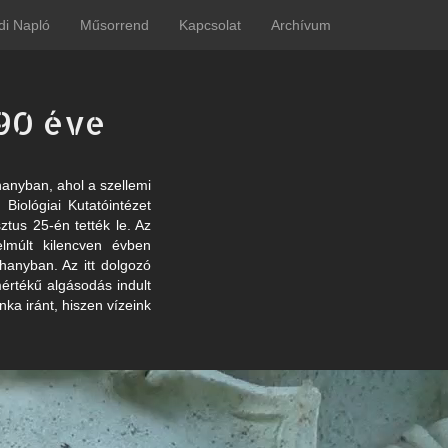
di Napló
Műsorrend
Kapcsolat
Archívum
 90 éve
hanyban, ahol a szellemi
 Biológiai Kutatóintézet
tus 25-én tették le. Az
lmúlt kilencven évben
ihanyban. Az itt dolgozó
értékű algásodás indult
a iránt, hiszen vízeink