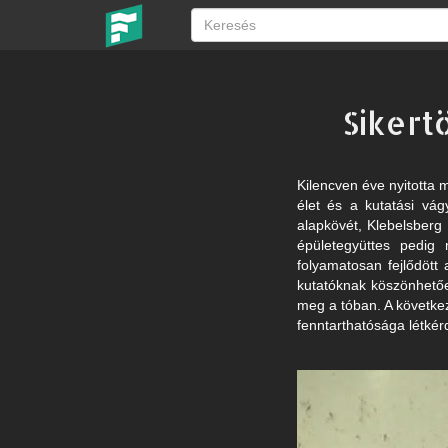
Sikert
Kilencven éve nyitotta 
élet és a kutatási vágy
alapkövét, Klebelsberg
épületegyüttes pedig
folyamatosan fejlődött 
kutatóknak köszönhetőe
meg a tóban. A követke
fenntarthatósága létkér