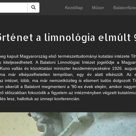
Kezdőlap
Műsor
Balatonfüre
örténet a limnológia elmúlt
meg kapuit Magyarország első természettudományi kutatási intézete Ti
 kiteljesedhetett. A Balatoni Limnológiai Intézet jogelődje a Magyar
 Kuno vallás és közoktatási miniszter kezdeményezésére 1926. augusz
 ma már elképzelhetetlen tempóban, egy év alatt elkészült. Az e
az intézet, több, ma már nemzetközileg is elismert tudós dolgozott T
n sikerült a Balatont megmenteni a '90-es évek elején, amikor nagym
ző időszakban fokozódik a figyelem az intézményben végzett kutatómunk
dés lesz, hallottuk az ünnepi konferencián.