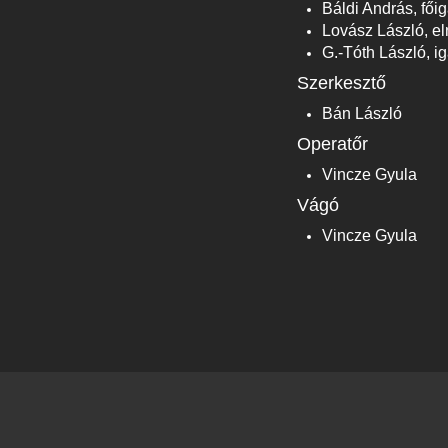
Báldi András, fő
Lovász László, 
G.-Tóth László, ig
Szerkesztő
Bán László
Operatőr
Vincze Gyula
Vágó
Vincze Gyula