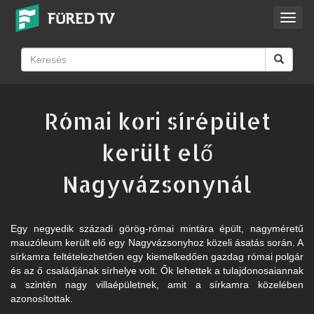
Toggl
navig
Római kori sírépület
került elő
Nagyvázsonynál
Egy negyedik századi görög-római mintára épült, nagyméretű
mauzóleum került elő egy Nagyvázsonyhoz közeli ásatás során. A
sírkamra feltételezhetően egy kiemelkedően gazdag római polgár
és az ő családjának sírhelye volt. Ők lehettek a tulajdonosaiannak
a szintén nagy villaépületnek, amit a sírkamra közelében
azonosítottak.