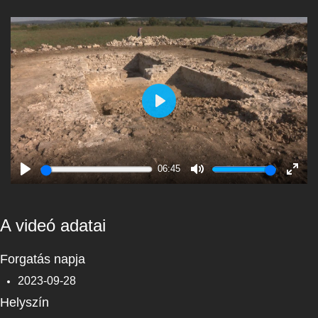
Play
06:45
Play
Mute
Enter
fulls
A videó adatai
Forgatás napja
2023-09-28
Helyszín