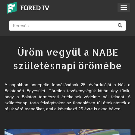
Toggl
navig
Üröm vegyül a NABE
születésnapi örömébe
A napokban ünnepelte fennállásának 25. évfordulóját a Nők a
Balatonért Egyesület. Töretlen tevékenységük láttán úgy tűnik,
hogy a Balaton természeti értékeinek védelme női feladat. A
születésnapi torta felvágásakor az ünneplésen túl áttekintették a
rájuk váró teendőket, ami a következő 25 évre is akad bőven.