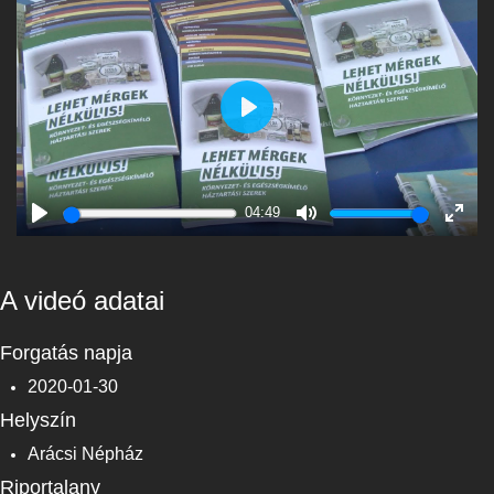
Play
04:49
Play
Mute
Enter
fulls
A videó adatai
Forgatás napja
2020-01-30
Helyszín
Arácsi Népház
Riportalany