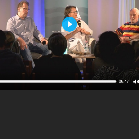
Play
06:47
M