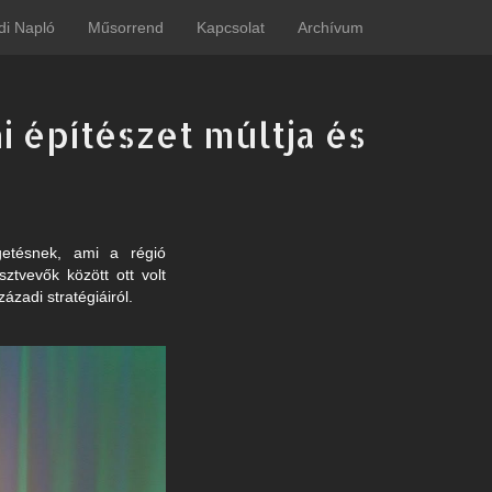
di Napló
Műsorrend
Kapcsolat
Archívum
i építészet múltja és
getésnek, ami a régió
sztvevők között ott volt
ázadi stratégiáiról.