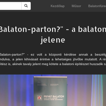
Kezdőlap
Műsor
Balatonfüre
alaton-parton?" - a balaton
jelene
alaton-parton?" - ez volt a központi kérdése annak a beszél
indulva, a jelen kihivásait érintve a lehetséges jövőbe mutatott. A ré
sz is, akinek tavaly jelent meg kötete a balatoni építészet huszadik sz