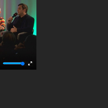
ute
Enter
fullscreen