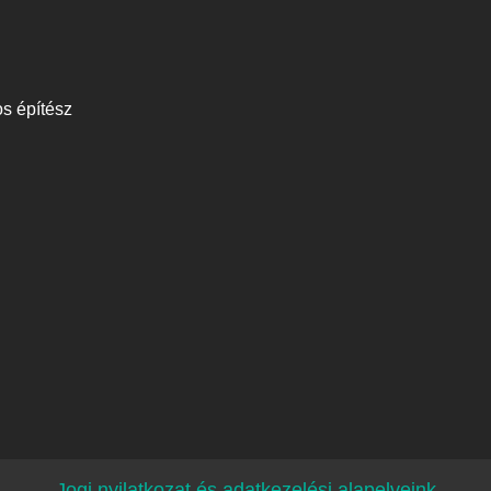
s építész
Jogi nyilatkozat és adatkezelési alapelveink