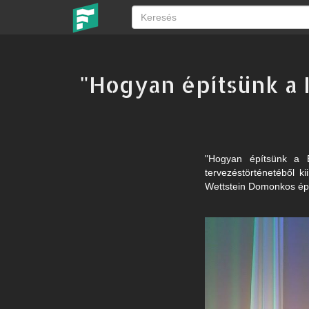
"Hogyan építsünk a B
"Hogyan építsünk a B
tervezéstörténetéből ki
Wettstein Domonkos építé