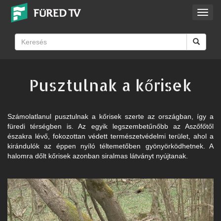
Toggl
navig
Pusztulnak a kőrisek
Számolatlanul pusztulnak a kőrisek szerte az országban, így a
füredi térségben is. Az egyik legszembetűnőbb az Aszőfőtől
északra lévő, fokozottan védett természetvédelmi terület, ahol a
kirándulók az éppen nyíló téltemetőben gyönyörködhetnek. A
halomra dőlt kőrisek azonban siralmas látványt nyújtanak.