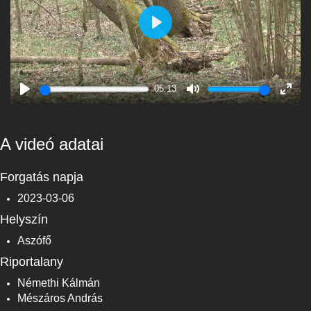
Play
05:13
Play
Mute
Enter
fulls
A videó adatai
Forgatás napja
2023-03-06
Helyszín
Aszófő
Riportalany
Némethi Kálmán
Mészáros András