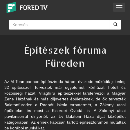
Toggl
navig
Építészek fóruma
Füreden
Az M-Teampannon építésziroda három évtizede működik jelenleg
32 építésszel. Terveztek már egyetemet, kórházat, hotelt és
közösségi házat. Világhírű építészekkel társtervezői a Magyar
Zene Házának és más díjnyertes épületeknek, de ők tervezték
Balatonfüreden a Radnóti iskola tornatermét, a Zákonyi utcai
épületeket és most a Kiserdei Óvodát is. A Zákonyi utcai
pavilonsorral elnyerték az Év Balatoni Háza díjat középület
kategóriában. Az ennek kapcsán tartott építészfórumon mutatták
be korábbi munkáikat.