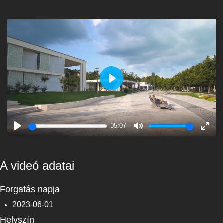
Play
05:07
Play
Mute
Enter
fulls
A videó adatai
Forgatás napja
2023-06-01
Helyszín