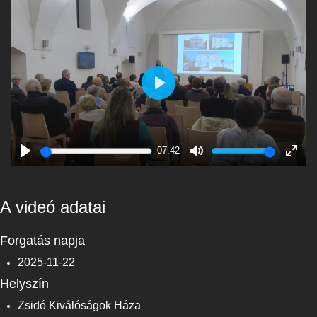
Play
07:42
Play
Mute
Enter
fulls
A videó adatai
Forgatás napja
2025-11-22
Helyszín
Zsidó Kiválóságok Háza