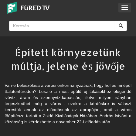
Toggl
navig
Épített környezetünk
múltja, jelene és jövője
Van-e beleszólása a városi önkormányzatnak, hogy hol és mi épül
Balatonfüreden? Lesz-e a most épülő új lakásokhoz elegendő
ivóvíz, áram és szennyvíz-kapacitás, illetve milyen irányban
terjeszkedhet még a város - ezekre a kérdéskre is választ
kerestük annak az előadásnak az apropóján, amit a város
főépítésze tartott a Zsidó Kiválóságok Házában. András Istvánt a
közönség is kérdezhette a november 22-i előadás után.