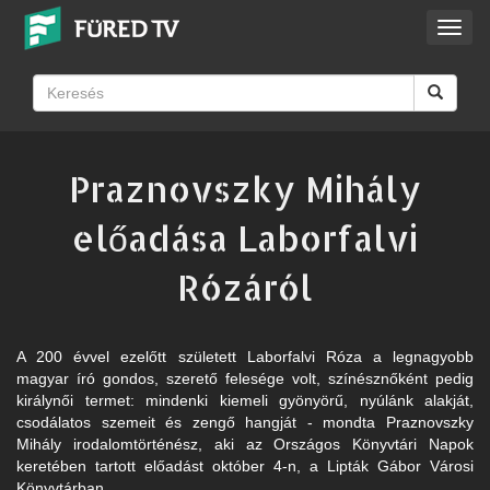
Toggl
navig
Praznovszky Mihály
előadása Laborfalvi
Rózáról
A 200 évvel ezelőtt született Laborfalvi Róza a legnagyobb
magyar író gondos, szerető felesége volt, színésznőként pedig
királynői termet: mindenki kiemeli gyönyörű, nyúlánk alakját,
csodálatos szemeit és zengő hangját - mondta Praznovszky
Mihály irodalomtörténész, aki az Országos Könyvtári Napok
keretében tartott előadást október 4-n, a Lipták Gábor Városi
Könyvtárban.