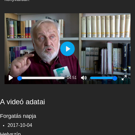
Play
04:51
Play
Mute
Enter
fulls
A videó adatai
Forgatás napja
2017-10-04
Helyszín