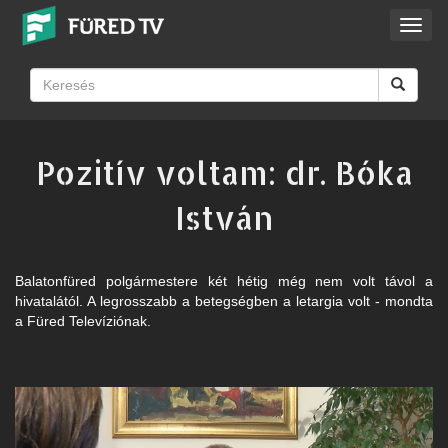
Toggl
navig
Pozitív voltam: dr. Bóka
István
Balatonfüred polgármestere két hétig még nem volt távol a
hivatalától. A legrosszabb a betegségben a letargia volt - mondta
a Füred Televíziónak.