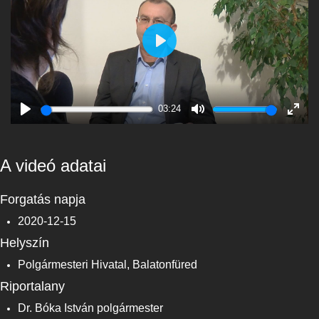
Play
03:24
Play
Mute
Enter
fulls
A videó adatai
Forgatás napja
2020-12-15
Helyszín
Polgármesteri Hivatal, Balatonfüred
Riportalany
Dr. Bóka István polgármester