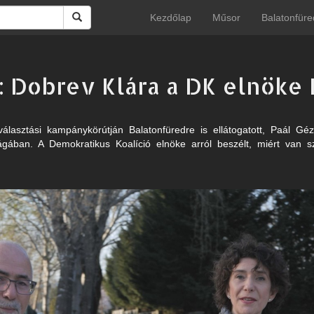
Kezdőlap
Műsor
Balatonfüre
m: Dobrev Klára a DK elnök
álasztási kampánykörútján Balatonfüredre is ellátogatott, Paál Géz
aságában. A Demokratikus Koalíció elnöke arról beszélt, miért van 