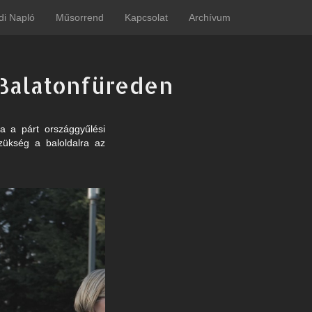
di Napló
Műsorrend
Kapcsolat
Archívum
e Balatonfüreden
a a párt országgyűlési
szükség a baloldalra az