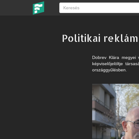
Politikai reklá
Dobrev Klára megyei v
képviselőjelöltje társ
országgyűlésben.