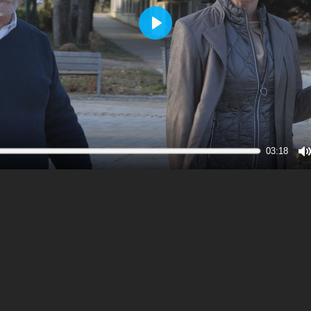
Play
03:18
M