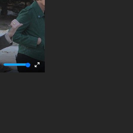
ute
Enter
fullscreen