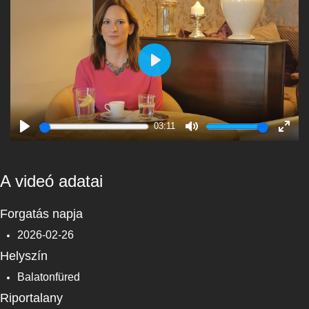
Play
03:11
Play
Mute
Enter
fulls
A videó adatai
Forgatás napja
2026-02-26
Helyszín
Balatonfüred
Riportalany