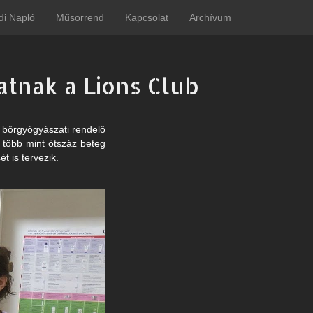
di Napló
Műsorrend
Kapcsolat
Archívum
tnak a Lions Club
i bőrgyógyászati rendelő
n több mint ötszáz beteg
 is tervezik.