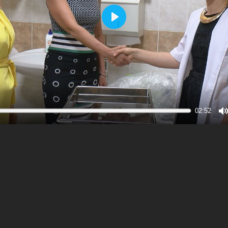
Play
02:52
M