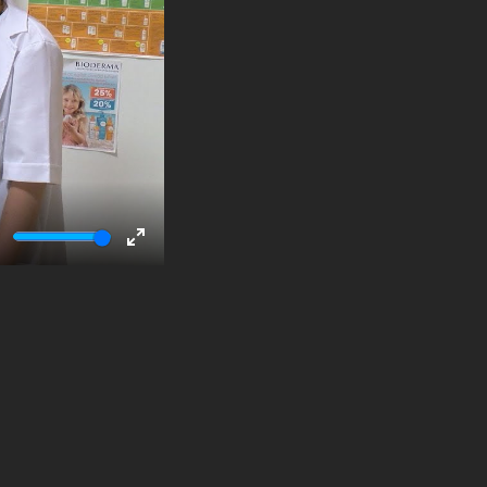
ute
Enter
fullscreen