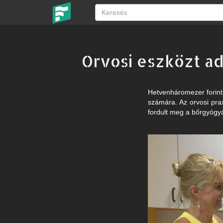
Orvosi eszközt a
Hetvenháromezer forint 
számára. Az orvosi prax
fordult meg a bőrgyógyá