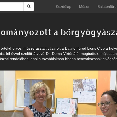
Kezdőlap
Műsor
Balatonfüre
dományozott a bőrgyógyásza
értékű orvosi műszerasztalt vásárolt a Balatonfüred Lions Club a hely
ist fél évvel ezelőtt átvevő Dr. Doma Viktóriától megtudtuk: májusba
szati rendelőben, ahol a továbbiakban kisebb beavatkozások elvégzését