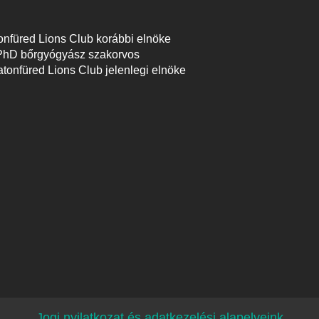
tonfüred Lions Club korábbi elnöke
 PhD bőrgyógyász szakorvos
atonfüred Lions Club jelenlegi elnöke
Jogi nyilatkozat és adatkezelési alapelveink