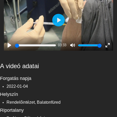
Play
03:33
Play
Mute
Enter
fulls
A videó adatai
Forgatás napja
2022-01-04
Helyszín
Rendelőintézet, Balatonfüred
Riportalany