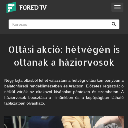
Toggl
navig
Oltási akció: hétvégén is
oltanak a háziorvosok
Négy fajta oltásból lehet választani a hétvégi oltási kampányban a
balatonfüredi rendelőintézetben és Arácson. Előzetes regisztráció
nélkül várják az oltakozni kívánokat pénteken és szombaton. A
háziorvosok beosztása a filmünkben és a képújságban látható
táblázatban olvasható.