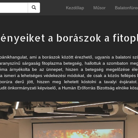
Kezdőlap
Műsor
Balatonfüre
tvényeiket a borászok a fito
pánikhangulat, ami a borászok között érezhető, ugyanis a balatoni sző
ő aranyszínű sárgaság fitoplazma betegség, hallottuk a szombaton me
éma árnyékolta be az ünnepet, hiszen a betegség megelőzése éle
a ismeri a lehetséges védekezési módokat, de csak a közös fellépés l
rúra derű jött, hiszen meg lehetett kóstolni a tavalyi évjárato
udit önkormányzati képviselő, a Humàn Erőforràs Bizottság elnöke kösz