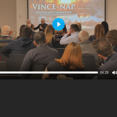
Play
04:29
M