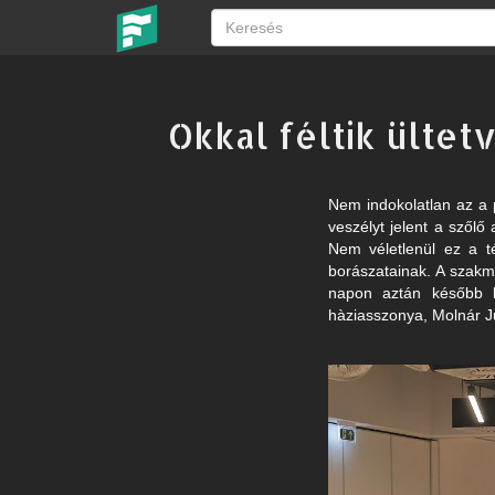
Okkal féltik ülte
Nem indokolatlan az a 
veszélyt jelent a szől
Nem véletlenül ez a t
borászatainak. A szakm
napon aztán később bo
hàziasszonya, Molnár J