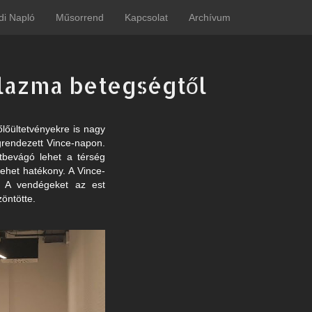
di Napló
Műsorrend
Kapcsolat
Archívum
plazma betegségtől
lőültetvényekre is nagy
grendezett Vince-napon.
tbevágó lehet a térség
ehet hatékony. A Vince-
t. A vendégeket az est
öntötte.