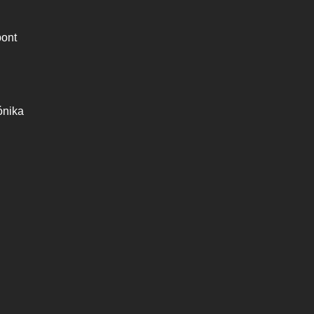
ont
ónika