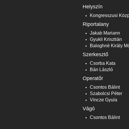
Helyszín
Kongresszusi Közp
Riportalany
Jakab Mariann
Gyukli Krisztián
Baloghné Király M
Szerkesztő
Csorba Kata
Bán László
Operatőr
Csontos Bálint
Szabolcsi Péter
Vincze Gyula
Vágó
Csontos Bálint