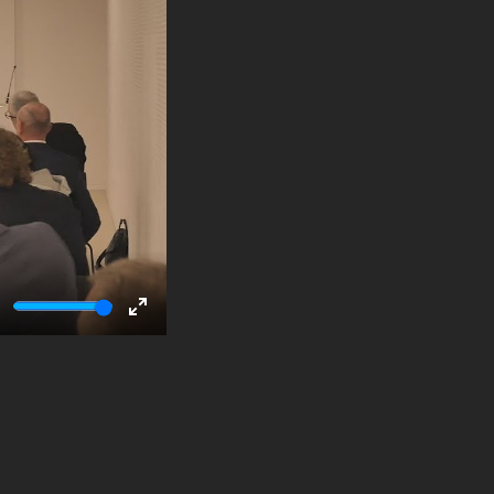
ute
Enter
fullscreen