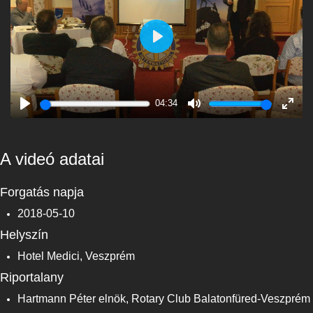
Play
04:34
Play
Mute
Enter
fulls
A videó adatai
Forgatás napja
2018-05-10
Helyszín
Hotel Medici, Veszprém
Riportalany
Hartmann Péter elnök, Rotary Club Balatonfüred-Veszprém