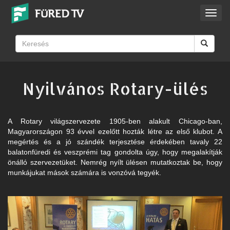
Toggl
navig
Nyilvános Rotary-ülés
A Rotary világszervezete 1905-ben alakult Chicago-ban,
Magyarországon 93 évvel ezelőtt hozták létre az első klubot. A
megértés és a jó szándék terjesztése érdekében tavaly 22
balatonfüredi és veszprémi tag gondolta úgy, hogy megalakítják
önálló szervezetüket. Nemrég nyílt ülésen mutatkoztak be, hogy
munkájukat mások számára is vonzóvá tegyék.