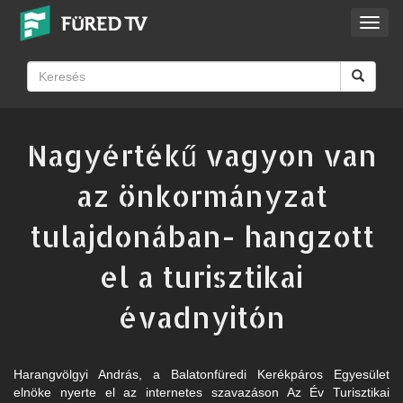
Toggl
navig
Nagyértékű vagyon van
az önkormányzat
tulajdonában- hangzott
el a turisztikai
évadnyitón
Harangvölgyi András, a Balatonfüredi Kerékpáros Egyesület
elnöke nyerte el az internetes szavazáson Az Év Turisztikai