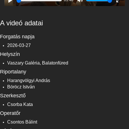
Play
Mute
Enter
fulls
A videó adatai
Forgatás napja
2026-03-27
Helyszín
Vaszary Galéria, Balatonfüred
Riportalany
Harangvölgyi András
Böröcz István
Szerkesztő
Csorba Kata
Operatőr
Csontos Bálint