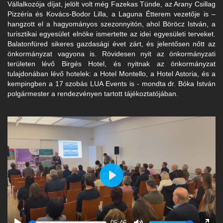
Vállalkozója díjat, jelölt volt még Fazekas Tünde, az Arany Csillag
Pizzéria és Kovács-Bodor Lilla, a Laguna Étterem vezetője is –
hangzott el a hagyományos szezonnyitón, ahol Böröcz István, a
turisztikai egyesület elnöke ismertette az idei egyesületi terveket.
Balatonfüred sikeres gazdasági évet zárt, és jelentősen nőtt az
önkormányzat vagyona is. Rövidesen nyit az önkormányzati
területen lévő Birgés Hotel, és nyitnak az önkormányzat
tulajdonában lévő hotelek: a Hotel Montello, a Hotel Astoria, és a
kempingben a 17 szobás LUA Events is - mondta dr. Bóka István
polgármester a rendezvényen tartott tájékoztatójában.
Play
05:46