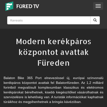
Toggl
navig
Modern kerékpáros
központot avattak
Füreden
Balaton Bike 365 Port elnevezéssel új, európai színvonalú
kerékpáros központot avattak fel Balatonfüreden. Az 1,2 milliárd
forintból megvalósult komplexumban klasszikus és elektromos
kerékpárokat bérelhetnek, kisebb kiegészítőket vásárolhatnak és
szervizelésre is lehetőség van. A turisták információkat kaphatnak
túráikhoz és megpihenhetnek a bringás kávézóban.