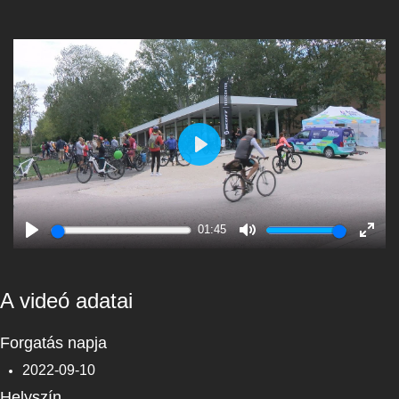
Play
01:45
Play
Mute
Enter
fulls
A videó adatai
Forgatás napja
2022-09-10
Helyszín