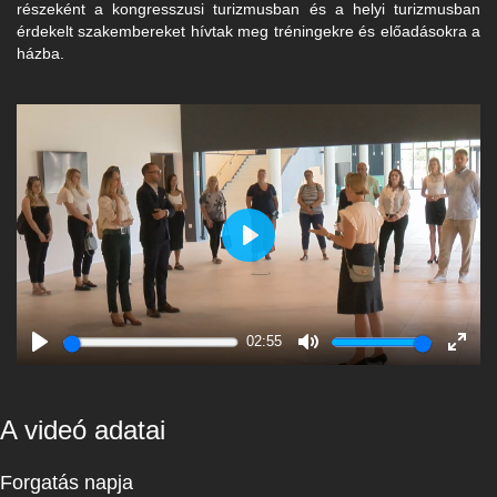
részeként a kongresszusi turizmusban és a helyi turizmusban
érdekelt szakembereket hívtak meg tréningekre és előadásokra a
házba.
Play
02:55
Play
Mute
Enter
fulls
A videó adatai
Forgatás napja