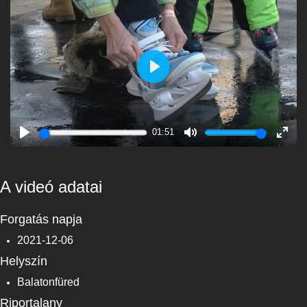
Play
01:51
Play
Mute
Enter
fulls
A videó adatai
Forgatás napja
2021-12-06
Helyszín
Balatonfüred
Riportalany