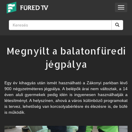
Toggl
navig
Megnyílt a balatonfüredi
jégpálya
Egy év kihagyás után ismét használható a Zákonyi parkban lévő
900 négyzetméteres jégpálya. A belépők árai nem változtak, a 14
éven aluli gyermekek pedig idén is ingyenesen használhatják a
létesítményt. A helyszínen, ahová a város különböző programokat
is tervez, lehetőség van korcsolyabérlésre és élezésre is, de büfé
is működik.