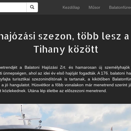
Kezdőlap
Műsor
Balatonfüre
ajózási szezon, több lesz a
Tihany között
menetrendjét a Balatoni Hajózási Zrt. és hamarosan új személyhajók
i ünnepségen, ahol az idei év első hajóját fogadták. A 176. balatoni h
fajta turisztikai szezonindítónak is tartanak, a kikötőben Balatonf
a jó hangulatot. Húsvétkor a főbb vonalakon már menetrend szerint jár
t közlekednek. Utána lép életbe az előszezoni menetrend.