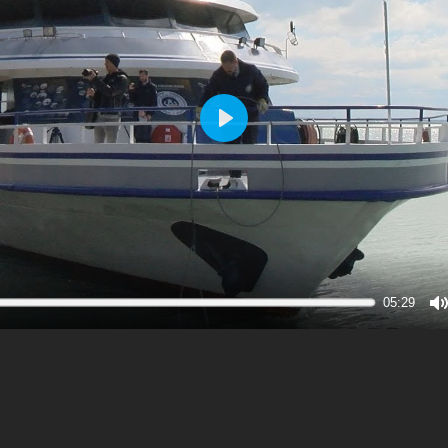
Play
05:29
M