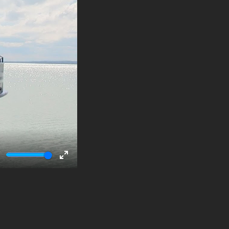
ute
Enter
fullscreen