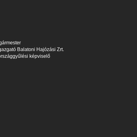
lgármester
gazgató Balatoni Hajózási Zrt.
országgyűlési képviselő