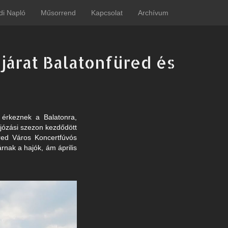
di Napló
Műsorrend
Kapcsolat
Archívum
 járat Balatonfüred és
 érkeznek a Balatonra,
ajózási szezon kezdődött
üred Város Koncertfúvós
nak a hajók, ám április