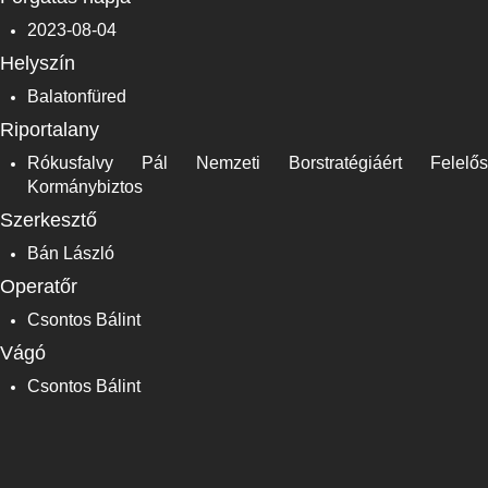
2023-08-04
Helyszín
Balatonfüred
Riportalany
Rókusfalvy Pál Nemzeti Borstratégiáért Felelős
Kormánybiztos
Szerkesztő
Bán László
Operatőr
Csontos Bálint
Vágó
Csontos Bálint