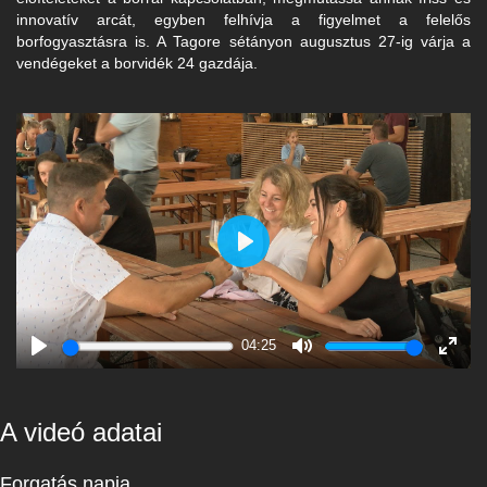
innovatív arcát, egyben felhívja a figyelmet a felelős
borfogyasztásra is. A Tagore sétányon augusztus 27-ig várja a
vendégeket a borvidék 24 gazdája.
Play
04:25
Play
Mute
Enter
fulls
A videó adatai
Forgatás napja