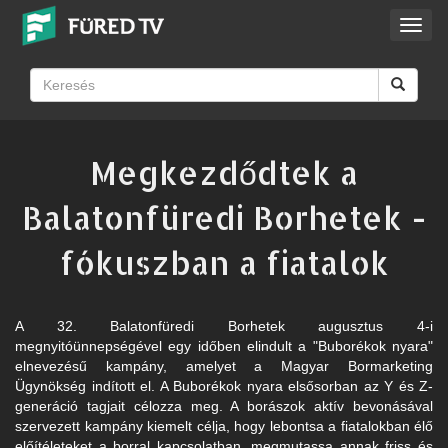
Toggl
navig
Megkezdődtek a
Balatonfüredi Borhetek -
fókuszban a fiatalok
A 32. Balatonfüredi Borhetek augusztus 4-i
megnyitóünnepségével egy időben elindult a "Buborékok nyara"
elnevezésű kampány, amelyet a Magyar Bormarketing
Ügynökség indított el. A Buborékok nyara elsősorban az Y és Z-
generáció tagjait célozza meg. A borászok aktív bevonásával
szervezett kampány kiemelt célja, hogy lebontsa a fiatalokban élő
előítéleteket a borral kapcsolatban, megmutassa annak friss és