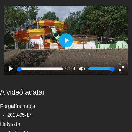
Play
03:49
Play
Mute
Enter
fulls
A videó adatai
Forgatás napja
2018-05-17
Helyszín