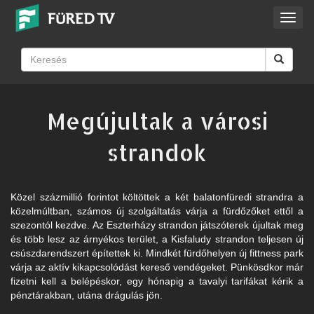
Toggl
navig
Megújultak a városi
strandok
Közel százmillió forintot költöttek a két balatonfüredi strandra a
közelmúltban, számos új szolgáltatás várja a fürdőzőket ettől a
szezontól kezdve. Az Eszterházy strandon játszóterek újultak meg
és több lesz az árnyékos terület, a Kisfaludy strandon teljesen új
csúszdarendszert építettek ki. Mindkét fürdőhelyen új fittness park
várja az aktív kikapcsolódást kereső vendégeket. Pünkösdkor már
fizetni kell a belépéskor, egy hónapig a tavalyi tarifákat kérik a
pénztárakban, utána drágulás jön.