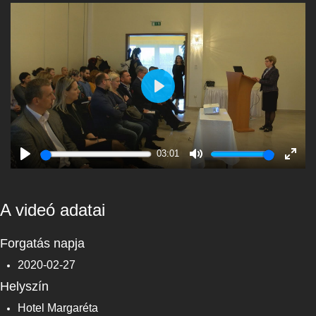
Play
03:01
Play
Mute
Enter
fulls
A videó adatai
Forgatás napja
2020-02-27
Helyszín
Hotel Margaréta