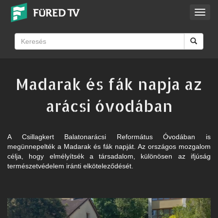
Toggl
navig
Madarak és fák napja az
arácsi óvodában
A Csillagkert Balatonarácsi Református Óvodában is
megünnepelték a Madarak és fák napját. Az országos mozgalom
célja, hogy elmélyítsék a társadalom, különösen az ifjúság
természetvédelem iránti elköteleződését.