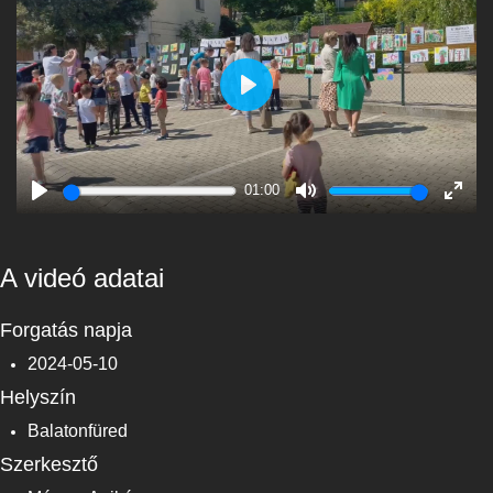
Play
01:00
Play
Mute
Enter
fulls
A videó adatai
Forgatás napja
2024-05-10
Helyszín
Balatonfüred
Szerkesztő