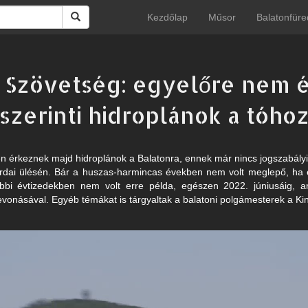
Kezdőlap
Műsor
Balatonfüre
ni Szövetség: egyelőre nem
szerinti hidroplánok a tóho
n érkeznek majd hidroplánok a Balatonra, ennek már nincs jogszabályi 
rdai ülésén. Bár a huszas-harmincas években nem volt meglepő, ha 
óbbi évtizedekben nem volt erre példa, egészen 2022. júniusáig, a
evonásával. Egyéb témákat is tárgyaltak a balatoni polgámesterek a Ki