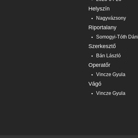
Helyszín
Nagyvázsony
Riportalany
Somogyi-Tóth Dáni
Szerkesztő
Bán László
Operatőr
Vincze Gyula
Vágó
Vincze Gyula