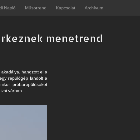
di Napló
Műsorrend
Kapcsolat
Archívum
 érkeznek menetrend
z
akadálya, hangzott el a
egy repülőgép landolt a
mikor próbarepüléseket
nizsi várban.