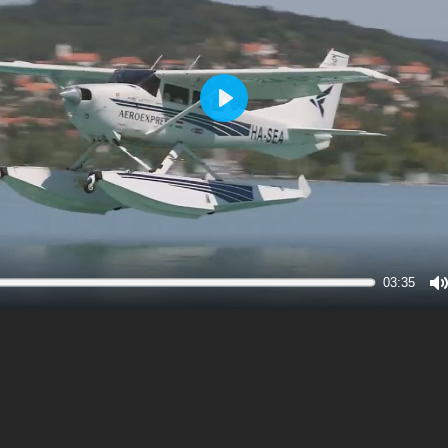
Play
03:35
M