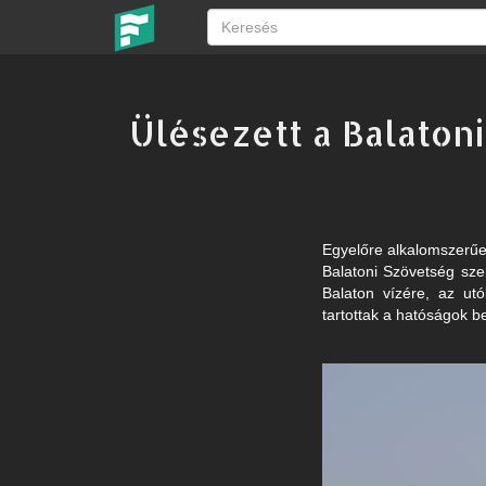
Ülésezett a Balato
Egyelőre alkalomszerűe
Balatoni Szövetség sze
Balaton vízére, az ut
tartottak a hatóságok b