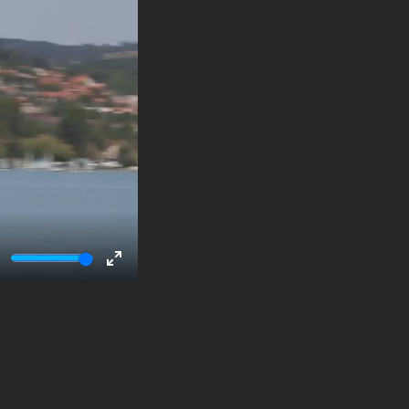
ute
Enter
fullscreen