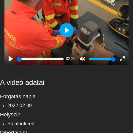
Play
02:28
Play
Mute
Enter
fulls
A videó adatai
Forgatás napja
2022-02-09
Helyszín
Balatonfüred
Riportalany