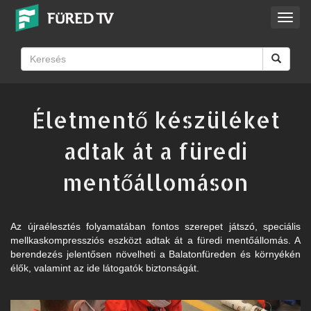
Toggl
navig
Életmentő készüléket
adtak át a füredi
mentőállomáson
Az újraélesztés folyamatában fontos szerepet játszó, speciális
mellkaskompressziós eszközt adtak át a füredi mentőállomás. A
berendezés jelentősen növelheti a Balatonfüreden és környékén
élők, valamint az ide látogatók biztonságát.