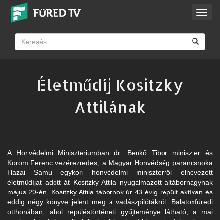
Toggl
navig
Életműdíj Kositzky
Attilának
A Honvédelmi Minisztériumban dr. Benkő Tibor miniszter és
Korom Ferenc vezérezredes, a Magyar Honvédség parancsnoka
Hazai Samu egykori honvédelmi miniszterről elnevezett
életműdíjat adott át Kositzky Attila nyugalmazott altábornagynak
május 29-én. Kositzky Attila tábornok úr 43 évig repült aktívan és
eddig négy könyve jelent meg a vadászpilótákról. Balatonfüredi
otthonában, ahol repüléstörténeti gyűjteménye látható, a mai