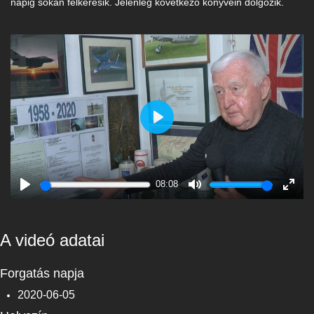
napig sokan felkeresik. Jelenleg következő könyvein dolgozik.
Play
08:08
Play
Mute
Enter
fulls
A videó adatai
Forgatás napja
2020-06-05