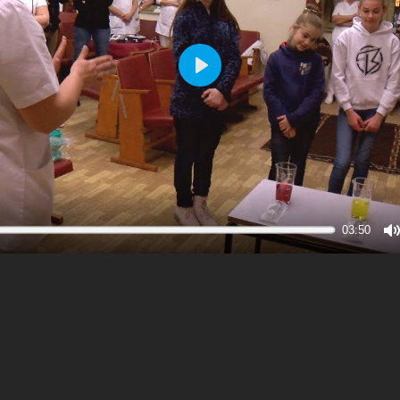
Play
03:50
M