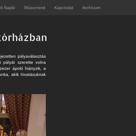
di Napló
Műsorrend
Kapcsolat
Archívum
vkórházban
jezetten pályaválasztás
i pályát szerette volna
zezer ápoló hiányzik, a
nka, akik hivatásuknak