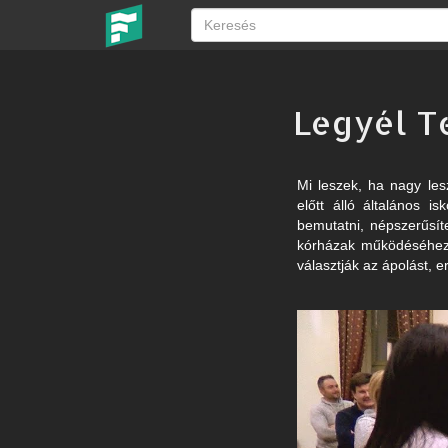
Legyél Te
Mi leszek, ha nagy les
előtt álló általános i
bemutatni, népszerűsít
kórházak működéséhez 
választják az ápolást, e