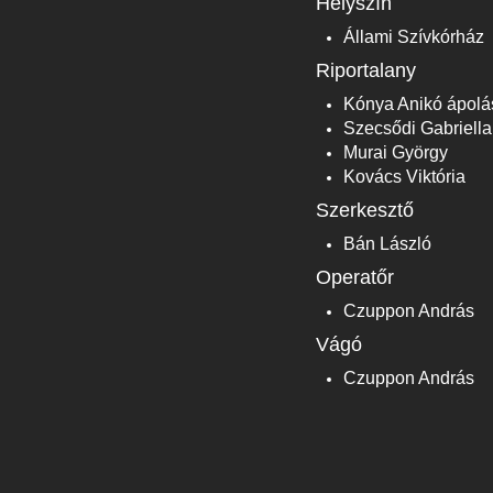
Helyszín
Állami Szívkórház
Riportalany
Kónya Anikó ápolás
Szecsődi Gabriella
Murai György
Kovács Viktória
Szerkesztő
Bán László
Operatőr
Czuppon András
Vágó
Czuppon András