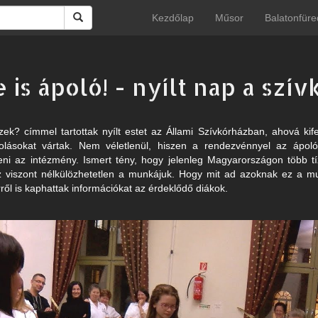
Kezdőlap
Műsor
Balatonfüre
 is ápoló! - nyílt nap a szí
zek? címmel tartottak nyílt estet az Állami Szívkórházban, ahová kife
skolásokat vártak. Nem véletlenül, hiszen a rendezvénnyel az ápoló
eni az intézmény. Ismert tény, hogy jelenleg Magyarországon több tí
viszont nélkülözhetetlen a munkájuk. Hogy mit ad azoknak ez a mu
rről is kaphattak információkat az érdeklődő diákok.