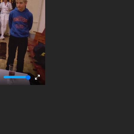
ute
Enter
fullscreen