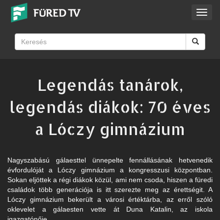
Toggl
navig
Legendás tanárok,
legendás diákok: 70 éves
a Lóczy gimnázium
Nagyszabású gálaesttel ünnepelte fennállásának hetvenedik
évfordulóját a Lóczy gimnázium a kongresszusi központban.
Sokan eljöttek a régi diákok közül, ami nem csoda, hiszen a füredi
családok több generációja is itt szerezte meg az érettségit. A
Lóczy gimnázium bekerült a városi értéktárba, az erről szóló
oklevelet a gálaesten vette át Duna Katalin, az iskola
igazgatónője.