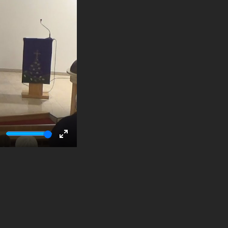
ute
Enter
fullscreen