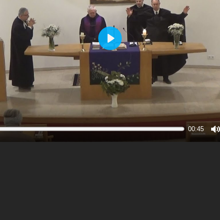
Play
00:45
M