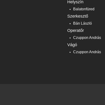
Helyszín
Balatonfüred
Szerkesztő
Bán László
Operatőr
Czuppon András
Vágó
Czuppon András