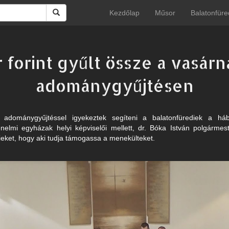
Kezdőlap
Műsor
Balatonfüre
 forint gyűlt össze a vasár
adománygyűjtésen
adománygyűjtéssel igyekeztek segíteni a balatonfürediek a há
énelmi egyházak helyi képviselői mellett, dr. Bóka István polgármes
dieket, hogy aki tudja támogassa a menekülteket.