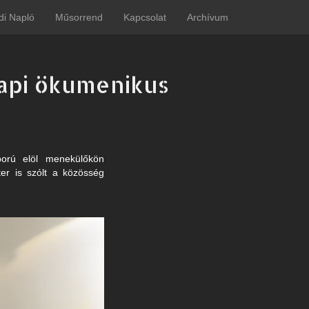
di Napló
Műsorrend
Kapcsolat
Archívum
napi ökumenikus
ború elöl menekülőkön
ter is szólt a közösség