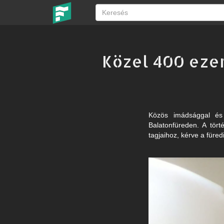
Közel 400 ezer
Közös imádsággal és 
Balatonfüreden. A tört
tagjaihoz, kérve a füre