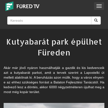
Toggl
navig
Kutyabarát park épülhet
Füreden
Akár már jövő nyáron használhatják a gazdik és kis kedvenceik
azt a kutyabarát parkot, amit a tervek szerint a Lapostelki út
mellett alakítnak ki. A beruházás azon múlik, hogy a város elnyeri-
e az ehhez szükséges forrást a Balaton Fejlesztési Tanácstól. Ha
kedvező lesz a döntés, akkor 6000 négyzetméteren újulhat meg a
most még kopár terület.