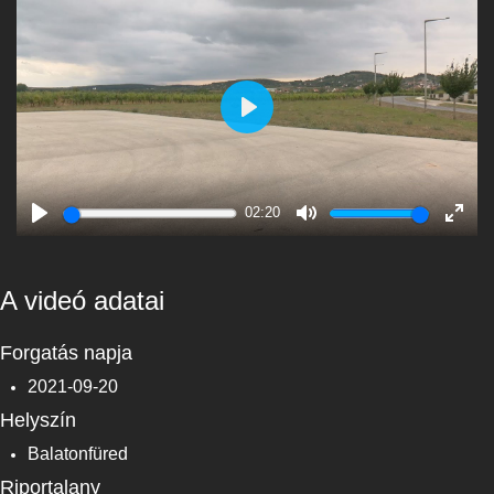
Play
02:20
Play
Mute
Enter
fulls
A videó adatai
Forgatás napja
2021-09-20
Helyszín
Balatonfüred
Riportalany