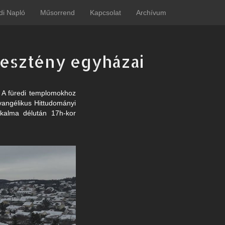
di Napló
Műsorrend
Kapcsolat
Archívum
resztény egyházai
 A füredi templomokhoz
vangélikus Hittudományi
kalma délután 17h-kor