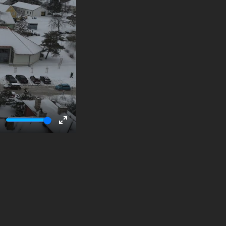
ute
Enter
fullscreen