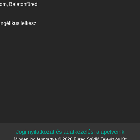
om, Balatonfüred
ngélikus lelkész
Jogi nyilatkozat és adatkezelési alapelveink
Minden jog fenntartva © 2026 Füred Stúdió Televíziós Kft