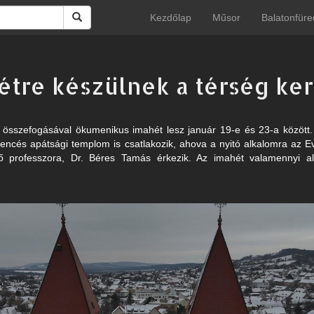
Kezdőlap
Műsor
Balatonfüre
tre készülnek a térség ke
 összefogásával ökumenikus imahét lesz január 19-e és 23-a között.
 bencés apátsági templom is csatlakozik, ahova a nyitó alkalomra az E
ő professzora, Dr. Béres Tamás érkezik. Az imahét valamennyi al