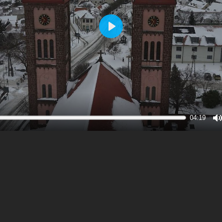
Play
04:19
M