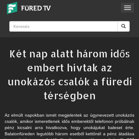
Toggl
navig
Két nap alatt három idős
embert hívtak az
unokázós csalók a füredi
térségben
Az elmúlt napokban ismét megjelentek az úgynevezett unokázós
csalók, amikor ismeretlenek idős emberektől telefonon próbálnak
pénz kicsalni arra hivatkozva, hogy unokájukat baleset érte.
Balatonfüreden legutóbb három esetből kettőnél a pénz átadása