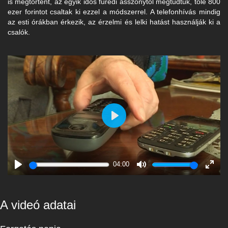
is megtörtént, az egyik idős füredi asszonytól megtudtuk, tőle 800
ezer forintot csaltak ki ezzel a módszerrel. A telefonhívás mindig
az esti órákban érkezik, az érzelmi és lelki hatást használják ki a
csalók.
Play
04:00
Play
Mute
Enter
fulls
A videó adatai