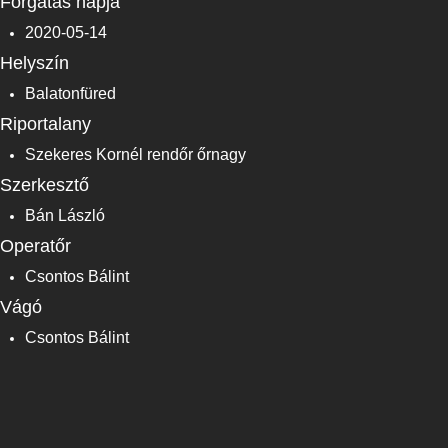
Forgatás napja
2020-05-14
Helyszín
Balatonfüred
Riportalany
Szekeres Kornél rendőr őrnagy
Szerkesztő
Bán László
Operatőr
Csontos Bálint
Vágó
Csontos Bálint