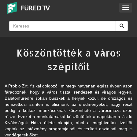
Toggl
navig
Köszöntötték a város
szépítőit
A Probio Zrt. fizikai dolgozói, mintegy hatvanan egész évben azon
fáradoznak, hogy a város tiszta, rendezett és virágos legyen.
Balatonfüredre sokan büszkék a helyiek közül, de országos és
nemzetközi szinten is elismerik az eredményeket, nagy részt
pedig a kétkezi munkásoknak köszönhető a városimázs ezen
része. Ezeket a munkatársakat köszöntötték a napokban a Zsidó
Kiválóságok Háza ötlete alapján, ahol a meghívottak ízelítőt
kaptak az intézmény programjaiból és terített asztalnál meg is
vendégelték őket.