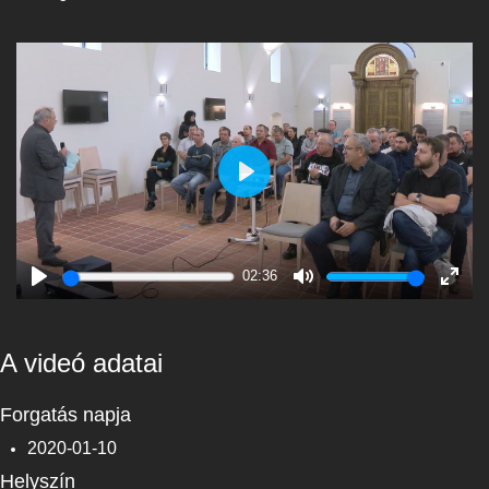
Play
02:36
Play
Mute
Enter
fulls
A videó adatai
Forgatás napja
2020-01-10
Helyszín