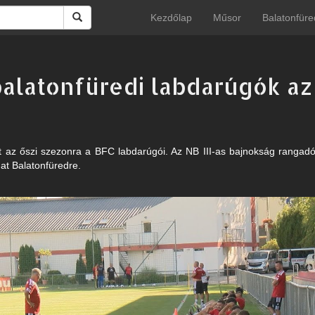
Kezdőlap
Műsor
Balatonfüre
alatonfüredi labdarúgók az
t az őszi szezonra a BFC labdarúgói. Az NB III-as bajnokság rangadóv
at Balatonfüredre.