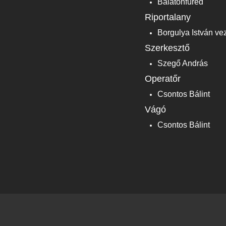
Balatonfüred
Riportalany
Borgulya István v
Szerkesztő
Szegő András
Operatőr
Csontos Bálint
Vágó
Csontos Bálint