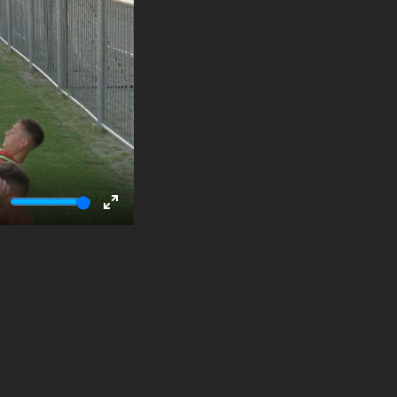
ute
Enter
fullscreen