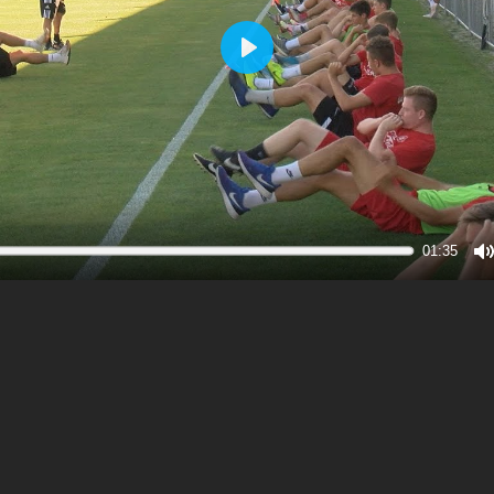
Play
01:35
M