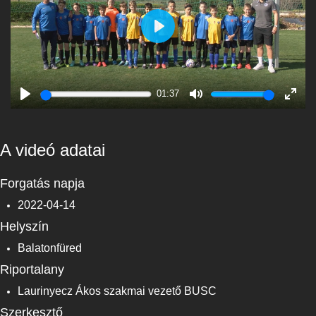
Play
01:37
Play
Mute
Enter
fulls
A videó adatai
Forgatás napja
2022-04-14
Helyszín
Balatonfüred
Riportalany
Laurinyecz Ákos szakmai vezető BUSC
Szerkesztő