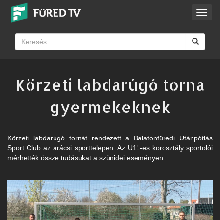
Toggl
navig
Körzeti labdarúgó torna
gyermekeknek
Körzeti labdarúgó tornát rendezett a Balatonfüredi Utánpótlás
Sport Club az arácsi sporttelepen. Az U11-es korosztály sportolói
mérhették össze tudásukat a szünidei eseményen.