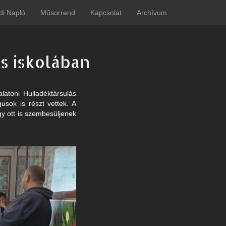
di Napló
Műsorrend
Kapcsolat
Archívum
s iskolában
latoni Hulladéktársulás
sok is részt vettek. A
gy ott is szembesüljenek