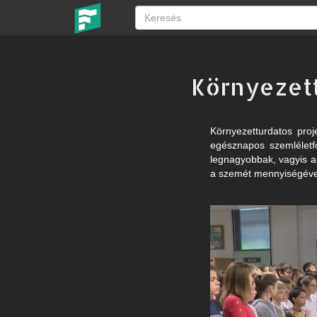
​Környezet
Környezetturdatos proj
egésznapos szemléletf
legnagyobbak, vagyis a 
a szemét mennyiségéve