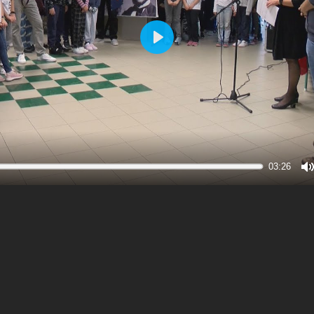
Play
03:26
M