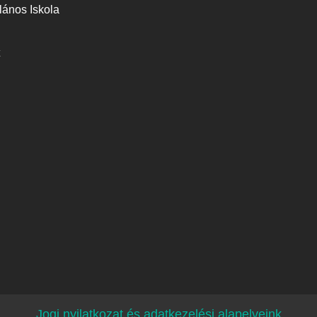
lános Iskola
Jogi nyilatkozat és adatkezelési alapelveink