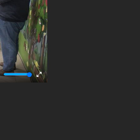
ute
Enter
fullscreen