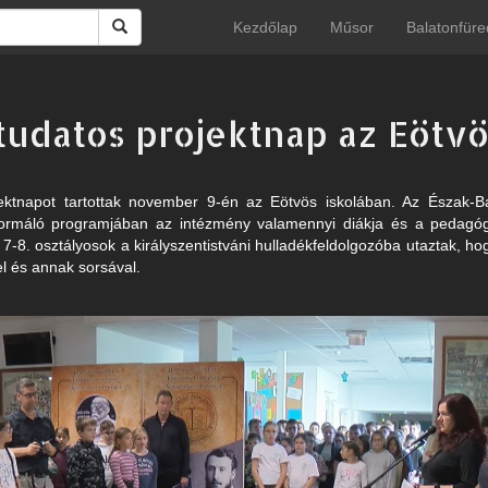
Kezdőlap
Műsor
Balatonfüre
tudatos projektnap az Eötvö
ektnapot tartottak november 9-én az Eötvös iskolában. Az Észak-Ba
ormáló programjában az intézmény valamennyi diákja és a pedagógu
7-8. osztályosok a királyszentistváni hulladékfeldolgozóba utaztak, ho
l és annak sorsával.