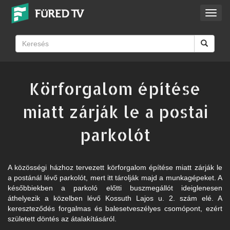
Toggl
navig
Körforgalom építése
miatt zárják le a postai
parkolót
A közösségi házhoz tervezett körforgalom építése miatt zárják le
a postánál lévő parkolót, mert itt tárolják majd a munkagépeket. A
későbbiekben a parkoló előtti buszmegállót ideiglenesen
áthelyezik a közelben lévő Kossuth Lajos u. 2. szám elé. A
kereszteződés forgalmas és balesetveszélyes csomópont, ezért
született döntés az átalakításáról.