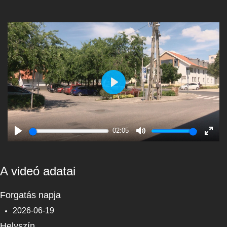
Play
02:05
Play
Mute
Enter
fulls
A videó adatai
Forgatás napja
2026-06-19
Helyszín