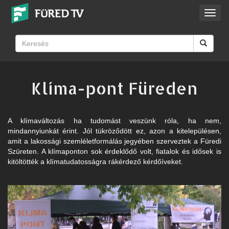
Toggl
navig
Klíma-pont Füreden
A klímaváltozás ha tudomást veszünk róla, ha nem,
mindannyiunkát érint. Jól tükröződött ez, azon a kitelepülésen,
amit a lakossági szemléletformálás jegyében szerveztek a Füredi
Szüreten. A klímaponton sok érdeklődő volt, fiatalok és idősek is
kitöltötték a klímatudatosságra rákérdező kérdőíveket.