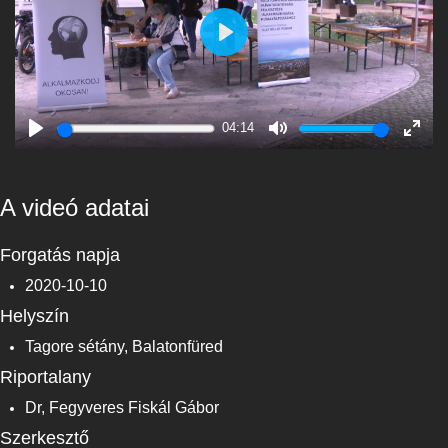
Play
04:14
Play
Mute
Enter
fulls
A videó adatai
Forgatás napja
2020-10-10
Helyszín
Tagore sétány, Balatonfüred
Riportalany
Dr, Fegyveres Fiskál Gábor
Szerkesztő