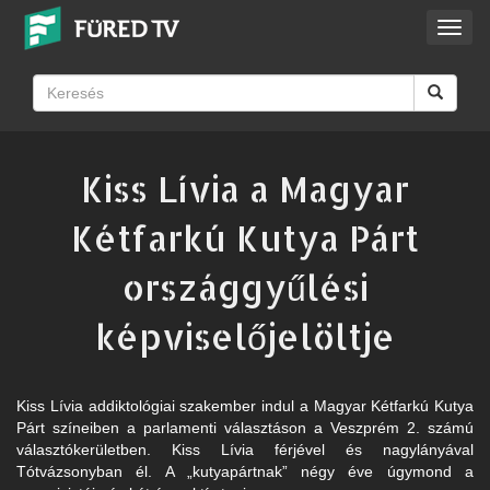
Toggl
navig
Kiss Lívia a Magyar
Kétfarkú Kutya Párt
országgyűlési
képviselőjelöltje
Kiss Lívia addiktológiai szakember indul a Magyar Kétfarkú Kutya
Párt színeiben a parlamenti választáson a Veszprém 2. számú
választókerületben. Kiss Lívia férjével és nagylányával
Tótvázsonyban él. A „kutyapártnak” négy éve úgymond a