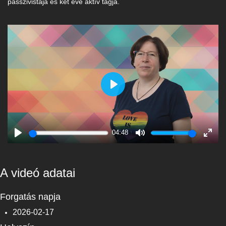
passzivistája és két éve aktív tagja.
Play
04:48
Play
Mute
Enter
fulls
A videó adatai
Forgatás napja
2026-02-17