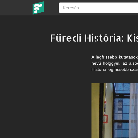
Füredi História: 
A legfrissebb kutatáso
nevű hölggyel, az alsó
História legfrissebb s