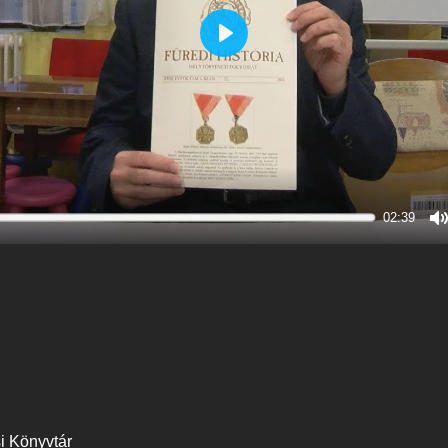
Play
02:39
M
i Könyvtár