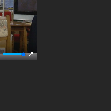
ute
Enter
fullscreen