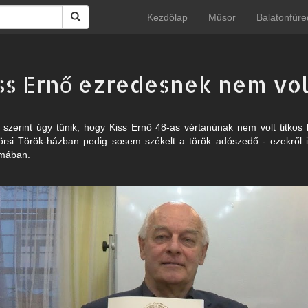
Kezdőlap
Műsor
Balatonfüre
Kiss Ernő ezredesnek nem vol
k szerint úgy tűnik, hogy Kiss Ernő 48-as vértanúnak nem volt titk
örsi Török-házban pedig sosem székelt a török adószedő - ezekről 
zámában.