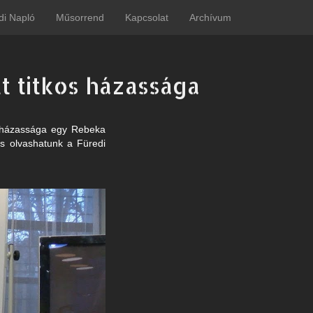
di Napló
Műsorrend
Kapcsolat
Archívum
t titkos házassága
os házassága egy Rebeka
is olvashatunk a Füredi