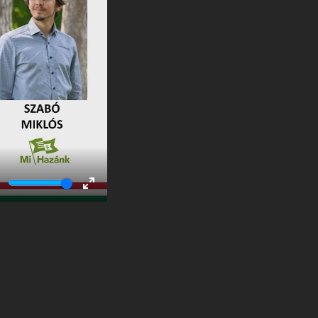
ute
Enter
fullscreen