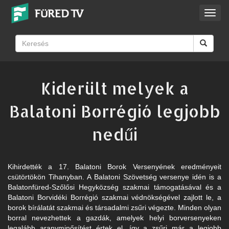
Toggl
navig
Kiderült melyek a
Balatoni Borrégió legjobb
nedűi
Kihirdették a 17. Balatoni Borok Versenyének eredményeit
csütörtökön Tihanyban. A Balatoni Szövetség versenye idén is a
Balatonfüred-Szőlősi Hegyközség szakmai támogatásával és a
Balatoni Borvidéki Borrégió szakmai védnökségével zajlott le, a
borok bírálatát szakmai és társadalmi zsűri végezte. Minden olyan
borral nevezhettek a gazdák, amelyek helyi borversenyeken
legalább aranyminősítést értek el, így a zsűri már a legjobb