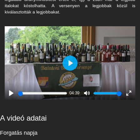
italokat kóstolhatta. A versenyen a legjobbak közül is
kiválasztották a legjobbakat.
Play
04:39
Play
Mute
Enter
fulls
A videó adatai
Forgatás napja